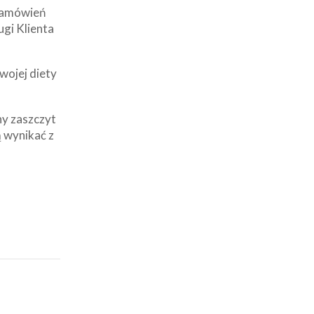
 zamówień
ugi Klienta
wojej diety
ny zaszczyt
 wynikać z