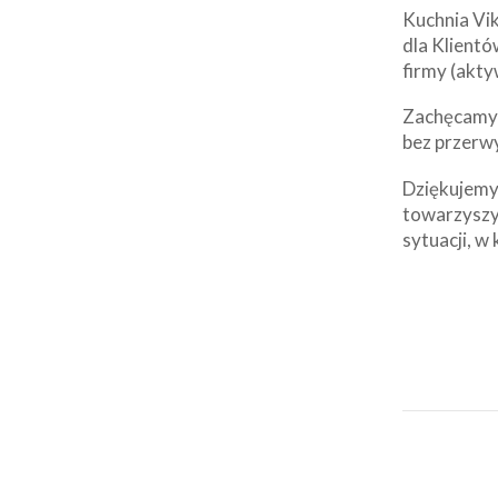
Kuchnia Vik
dla Klientó
firmy (akty
Zachęcamy d
bez przerw
Dziękujemy 
towarzyszy
sytuacji, w 