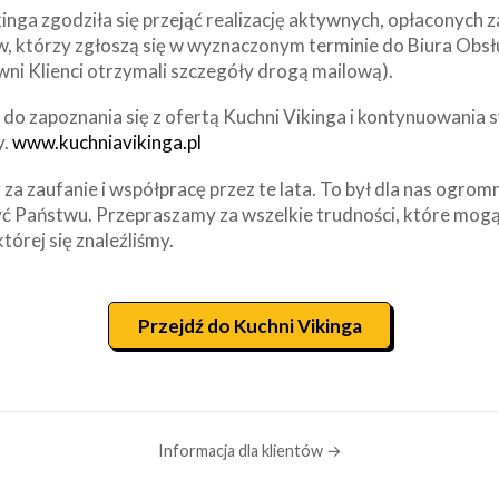
inga zgodziła się przejąć realizację aktywnych, opłaconych
w, którzy zgłoszą się w wyznaczonym terminie do Biura Obsł
wni Klienci otrzymali szczegóły drogą mailową).
o zapoznania się z ofertą Kuchni Vikinga i kontynuowania s
y.
www.kuchniavikinga.pl
za zaufanie i współpracę przez te lata. To był dla nas ogrom
ć Państwu. Przepraszamy za wszelkie trudności, które mogą
której się znaleźliśmy.
Przejdź do Kuchni Vikinga
Informacja dla klientów →