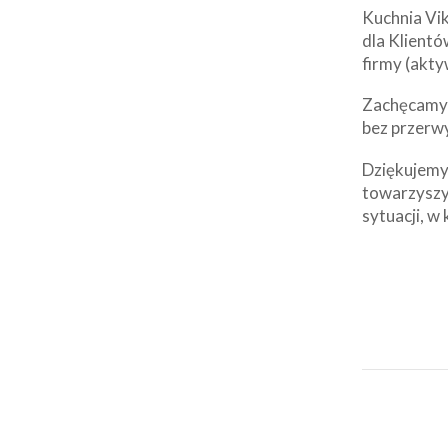
Kuchnia Vik
dla Klientó
firmy (akty
Zachęcamy d
bez przerw
Dziękujemy 
towarzyszy
sytuacji, w 