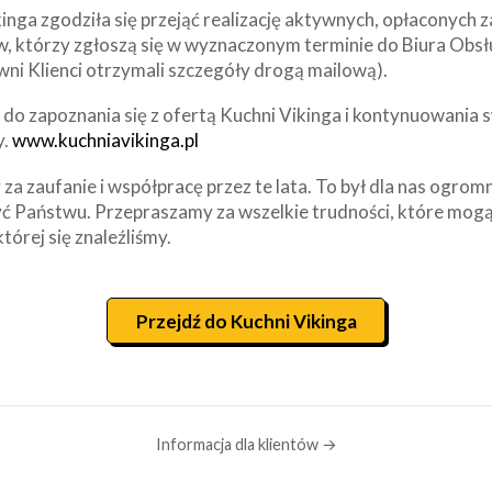
inga zgodziła się przejąć realizację aktywnych, opłaconych
w, którzy zgłoszą się w wyznaczonym terminie do Biura Obsł
wni Klienci otrzymali szczegóły drogą mailową).
o zapoznania się z ofertą Kuchni Vikinga i kontynuowania s
y.
www.kuchniavikinga.pl
za zaufanie i współpracę przez te lata. To był dla nas ogrom
ć Państwu. Przepraszamy za wszelkie trudności, które mogą
której się znaleźliśmy.
Przejdź do Kuchni Vikinga
Informacja dla klientów →