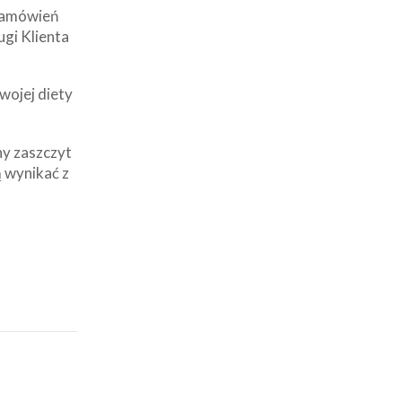
 zamówień
ugi Klienta
wojej diety
ny zaszczyt
 wynikać z