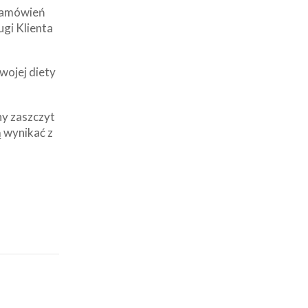
 zamówień
ugi Klienta
wojej diety
ny zaszczyt
 wynikać z