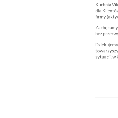
Kuchnia Vik
dla Klientó
firmy (akty
Zachęcamy d
bez przerw
Dziękujemy 
towarzyszy
sytuacji, w 