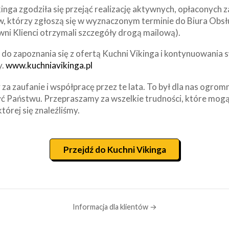
inga zgodziła się przejąć realizację aktywnych, opłaconych
w, którzy zgłoszą się w wyznaczonym terminie do Biura Obsł
wni Klienci otrzymali szczegóły drogą mailową).
o zapoznania się z ofertą Kuchni Vikinga i kontynuowania s
y.
www.kuchniavikinga.pl
za zaufanie i współpracę przez te lata. To był dla nas ogrom
ć Państwu. Przepraszamy za wszelkie trudności, które mogą
której się znaleźliśmy.
Przejdź do Kuchni Vikinga
Informacja dla klientów →