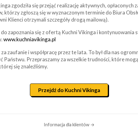
inga zgodziła się przejąć realizację aktywnych, opłaconych
w, którzy zgłoszą się w wyznaczonym terminie do Biura Obsł
wni Klienci otrzymali szczegóły drogą mailową).
o zapoznania się z ofertą Kuchni Vikinga i kontynuowania s
y.
www.kuchniavikinga.pl
za zaufanie i współpracę przez te lata. To był dla nas ogrom
ć Państwu. Przepraszamy za wszelkie trudności, które mogą
której się znaleźliśmy.
Przejdź do Kuchni Vikinga
Informacja dla klientów →