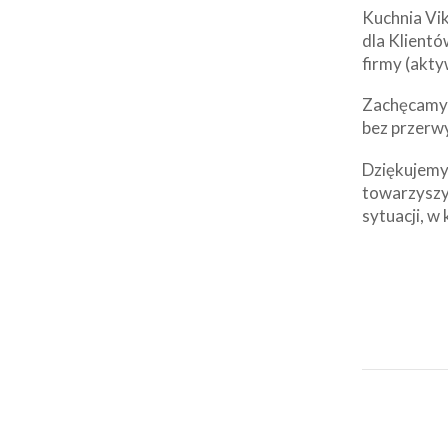
Kuchnia Vik
dla Klientó
firmy (akty
Zachęcamy d
bez przerw
Dziękujemy 
towarzyszy
sytuacji, w 