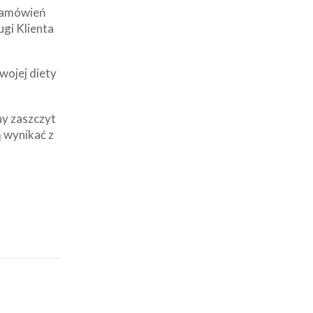
 zamówień
ugi Klienta
wojej diety
ny zaszczyt
 wynikać z