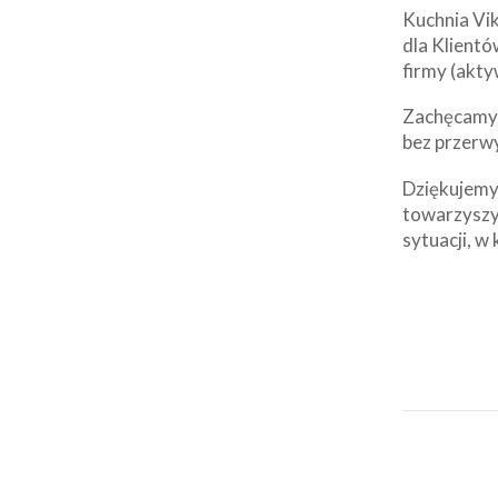
Kuchnia Vik
dla Klientó
firmy (akty
Zachęcamy d
bez przerw
Dziękujemy 
towarzyszy
sytuacji, w 