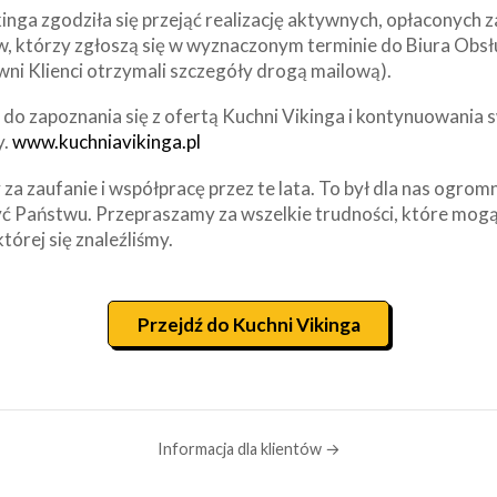
inga zgodziła się przejąć realizację aktywnych, opłaconych
w, którzy zgłoszą się w wyznaczonym terminie do Biura Obsł
wni Klienci otrzymali szczegóły drogą mailową).
o zapoznania się z ofertą Kuchni Vikinga i kontynuowania s
y.
www.kuchniavikinga.pl
za zaufanie i współpracę przez te lata. To był dla nas ogrom
ć Państwu. Przepraszamy za wszelkie trudności, które mogą
której się znaleźliśmy.
Przejdź do Kuchni Vikinga
Informacja dla klientów →