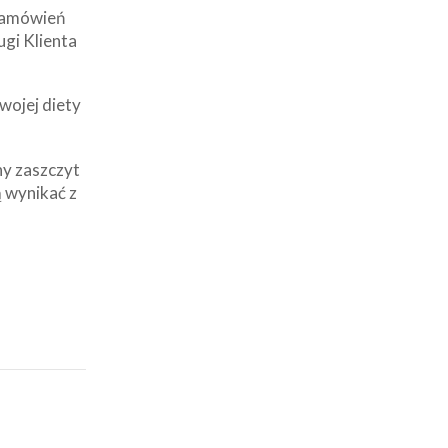
 zamówień
ugi Klienta
wojej diety
ny zaszczyt
 wynikać z