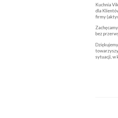
Kuchnia Vik
dla Klientó
firmy (akty
Zachęcamy d
bez przerw
Dziękujemy 
towarzyszy
sytuacji, w 