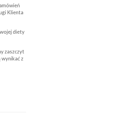
 zamówień
ugi Klienta
wojej diety
ny zaszczyt
 wynikać z