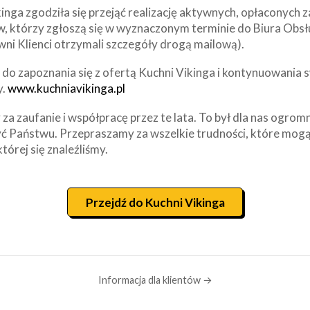
inga zgodziła się przejąć realizację aktywnych, opłaconych
w, którzy zgłoszą się w wyznaczonym terminie do Biura Obsł
wni Klienci otrzymali szczegóły drogą mailową).
o zapoznania się z ofertą Kuchni Vikinga i kontynuowania s
y.
www.kuchniavikinga.pl
za zaufanie i współpracę przez te lata. To był dla nas ogrom
ć Państwu. Przepraszamy za wszelkie trudności, które mogą
której się znaleźliśmy.
Przejdź do Kuchni Vikinga
Informacja dla klientów →