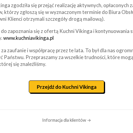
inga zgodziła się przejąć realizację aktywnych, opłaconych
w, którzy zgłoszą się w wyznaczonym terminie do Biura Obsł
wni Klienci otrzymali szczegóły drogą mailową).
o zapoznania się z ofertą Kuchni Vikinga i kontynuowania s
y.
www.kuchniavikinga.pl
za zaufanie i współpracę przez te lata. To był dla nas ogrom
ć Państwu. Przepraszamy za wszelkie trudności, które mogą
której się znaleźliśmy.
Przejdź do Kuchni Vikinga
Informacja dla klientów →