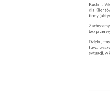
Kuchnia Vik
dla Klientó
firmy (akty
Zachęcamy d
bez przerw
Dziękujemy 
towarzyszy
sytuacji, w 