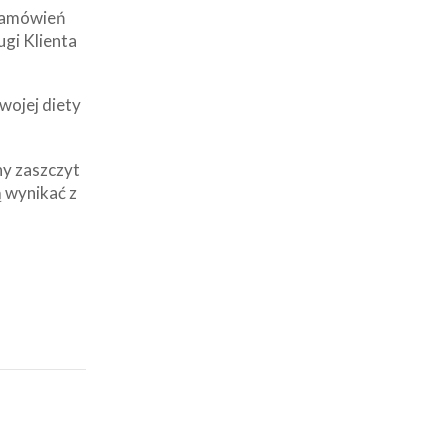
 zamówień
ugi Klienta
wojej diety
ny zaszczyt
 wynikać z