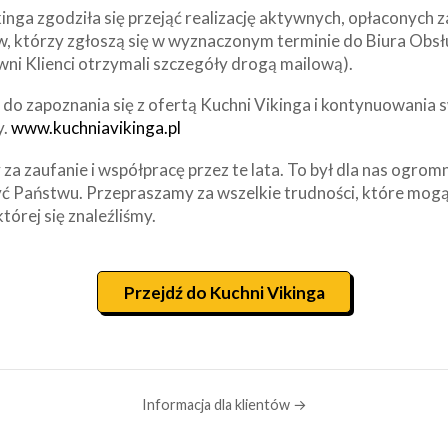
inga zgodziła się przejąć realizację aktywnych, opłaconych
w, którzy zgłoszą się w wyznaczonym terminie do Biura Obsł
wni Klienci otrzymali szczegóły drogą mailową).
o zapoznania się z ofertą Kuchni Vikinga i kontynuowania s
y.
www.kuchniavikinga.pl
za zaufanie i współpracę przez te lata. To był dla nas ogrom
ć Państwu. Przepraszamy za wszelkie trudności, które mogą
której się znaleźliśmy.
Przejdź do Kuchni Vikinga
Informacja dla klientów →