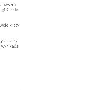
 zamówień
ugi Klienta
wojej diety
ny zaszczyt
 wynikać z