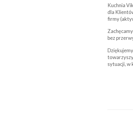
Kuchnia Vik
dla Klientó
firmy (akty
Zachęcamy d
bez przerw
Dziękujemy 
towarzyszy
sytuacji, w 