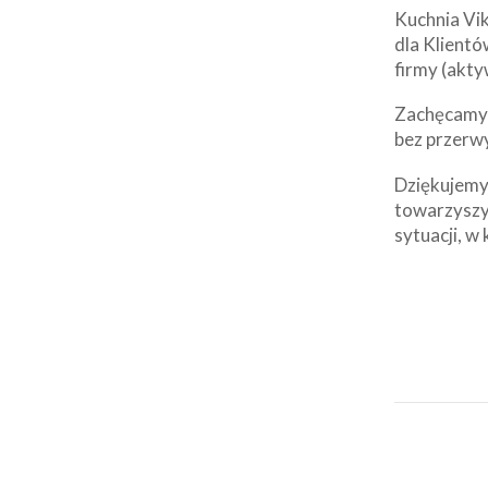
Kuchnia Vik
dla Klientó
firmy (akty
Zachęcamy d
bez przerw
Dziękujemy 
towarzyszy
sytuacji, w 