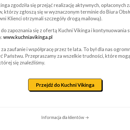
inga zgodziła się przejąć realizację aktywnych, opłaconych
w, którzy zgłoszą się w wyznaczonym terminie do Biura Obsł
wni Klienci otrzymali szczegóły drogą mailową).
o zapoznania się z ofertą Kuchni Vikinga i kontynuowania s
y.
www.kuchniavikinga.pl
za zaufanie i współpracę przez te lata. To był dla nas ogrom
ć Państwu. Przepraszamy za wszelkie trudności, które mogą
której się znaleźliśmy.
Przejdź do Kuchni Vikinga
Informacja dla klientów →