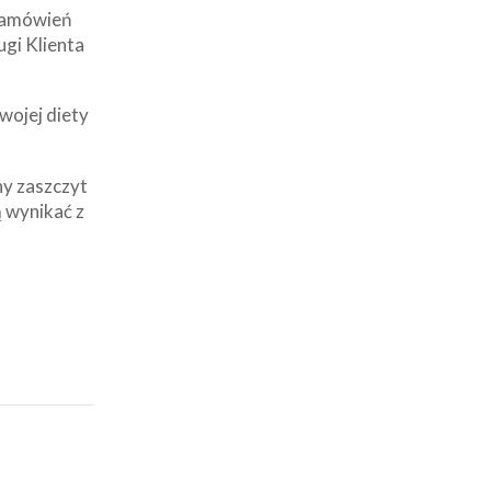
 zamówień
ugi Klienta
wojej diety
ny zaszczyt
 wynikać z