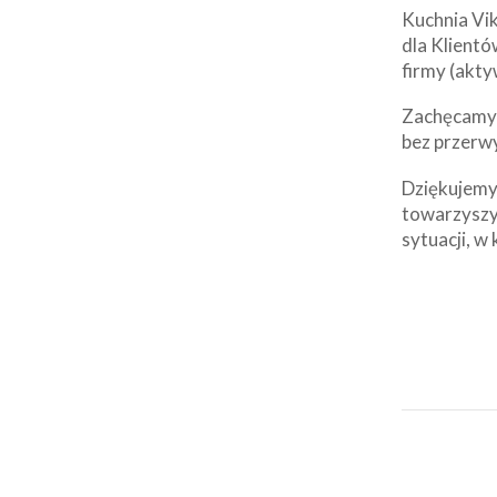
Kuchnia Vik
dla Klientó
firmy (akty
Zachęcamy d
bez przerw
Dziękujemy 
towarzyszy
sytuacji, w 