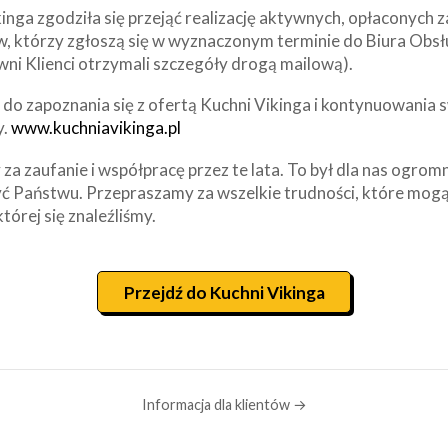
inga zgodziła się przejąć realizację aktywnych, opłaconych
w, którzy zgłoszą się w wyznaczonym terminie do Biura Obsł
wni Klienci otrzymali szczegóły drogą mailową).
o zapoznania się z ofertą Kuchni Vikinga i kontynuowania s
y.
www.kuchniavikinga.pl
za zaufanie i współpracę przez te lata. To był dla nas ogrom
ć Państwu. Przepraszamy za wszelkie trudności, które mogą
której się znaleźliśmy.
Przejdź do Kuchni Vikinga
Informacja dla klientów →