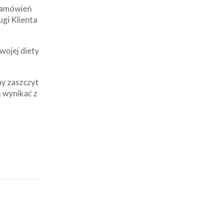
 zamówień
ugi Klienta
wojej diety
ny zaszczyt
 wynikać z